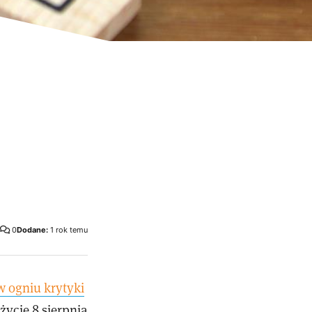
0
Dodane:
1 rok temu
w ogniu krytyki
życie 8 sierpnia