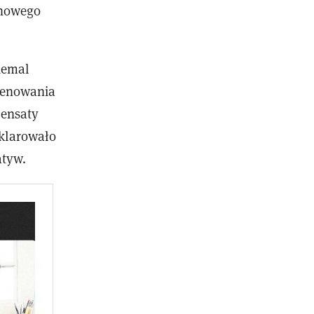
ynowego
niemal
renowania
pensaty
eklarowało
atyw.