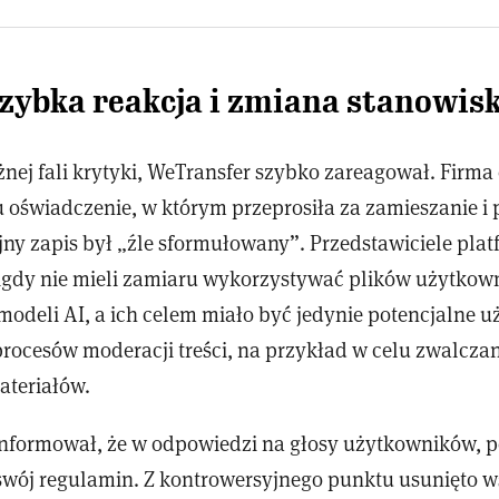
zybka reakcja i zmiana stanowis
żnej fali krytyki, WeTransfer szybko zareagował. Firm
 oświadczenie, w którym przeprosiła za zamieszanie i 
jny zapis był „źle sformułowany”. Przedstawiciele pla
nigdy nie mieli zamiaru wykorzystywać plików użytko
odeli AI, a ich celem miało być jedynie potencjalne u
procesów moderacji treści, na przykład w celu zwalcza
ateriałów.
nformował, że w odpowiedzi na głosy użytkowników, po
swój regulamin. Z kontrowersyjnego punktu usunięto w