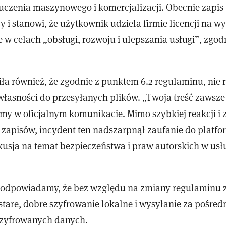
uczenia maszynowego i komercjalizacji. Obecnie zapis t
y i stanowi, że użytkownik udziela firmie licencji na w
e w celach „obsługi, rozwoju i ulepszania usługi”, zgod
ła również, że zgodnie z punktem 6.2 regulaminu, nie r
łasności do przesyłanych plików. „Twoja treść zawsze 
amy w oficjalnym komunikacie. Mimo szybkiej reakcji i
zapisów, incydent ten nadszarpnął zaufanie do platfor
kusja na temat bezpieczeństwa i praw autorskich w us
podpowiadamy, że bez względu na zmiany regulaminu 
stare, dobre szyfrowanie lokalne i wysyłanie za pośre
szyfrowanych danych.