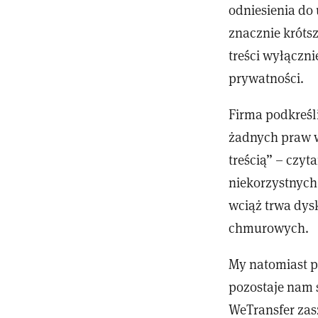
odniesienia do 
znacznie krótsz
treści wyłączni
prywatności.
Firma podkreśli
żadnych praw w
treścią” – czyt
niekorzystnych 
wciąż trwa dys
chmurowych.
My natomiast 
pozostaje nam 
WeTransfer za