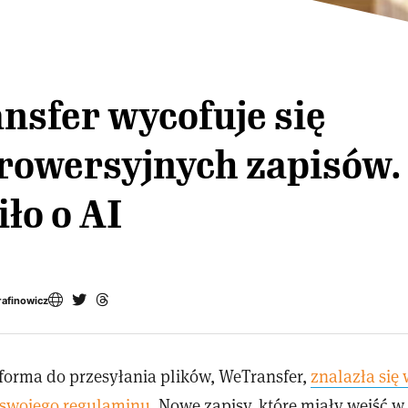
nsfer wycofuje się
rowersyjnych zapisów.
ło o AI
rafinowicz
forma do przesyłania plików, WeTransfer,
znalazła się 
i swojego regulaminu
. Nowe zapisy, które miały wejść w 