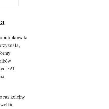
ka
a opublikowała
przyznała,
tformy
wników
życie AI
nia
 raz kolejny
szelkie