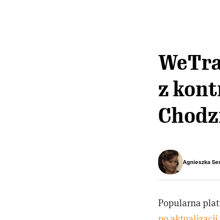
WeTra
z kont
Chodzi
Agnieszka Se
Popularna plat
po aktualizacj