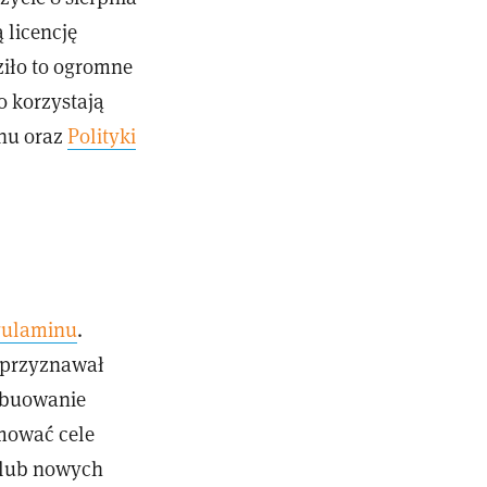
 licencję
iło to ogromne
o korzystają
inu oraz
Polityki
gulaminu
.
, przyznawał
rybuowanie
jmować cele
i lub nowych