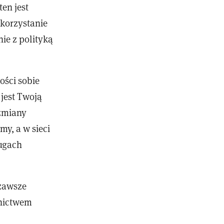
en jest
ykorzystanie
nie z polityką
ości sobie
jest Twoją
 zmiany
my, a w sieci
ługach
zawsze
dnictwem