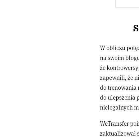
S
W obliczu potę
na swoim blogu
że kontrowersy
zapewnili, że 
do trenowania m
do ulepszenia 
nielegalnych m
WeTransfer poi
zaktualizował 