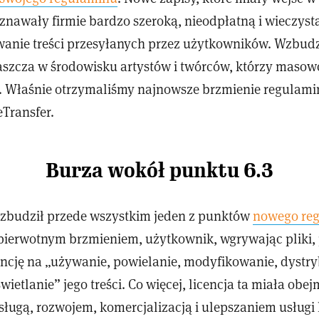
znawały firmie bardzo szeroką, nieodpłatną i wieczystą
anie treści przesyłanych przez użytkowników. Wzbudz
aszcza w środowisku artystów i twórców, którzy masow
u. Właśnie otrzymaliśmy najnowsze brzmienie regulam
Transfer.
Burza wokół punktu 6.3
zbudził przede wszystkim jeden z punktów
nowego re
 pierwotnym brzmieniem, użytkownik, wgrywając pliki
encję na „używanie, powielanie, modyfikowanie, dyst
wietlanie” jego treści. Co więcej, licencja ta miała obe
sługą, rozwojem, komercjalizacją i ulepszaniem usług