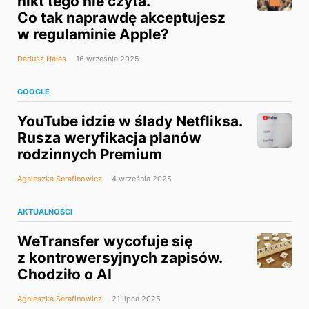
nikt tego nie czyta.
Co tak naprawdę akceptujesz
w regulaminie Apple?
Dariusz Hałas
16 września 2025
GOOGLE
YouTube idzie w ślady Netfliksa.
Rusza weryfikacja planów
rodzinnych Premium
Agnieszka Serafinowicz
4 września 2025
AKTUALNOŚCI
WeTransfer wycofuje się
z kontrowersyjnych zapisów.
Chodziło o AI
Agnieszka Serafinowicz
21 lipca 2025