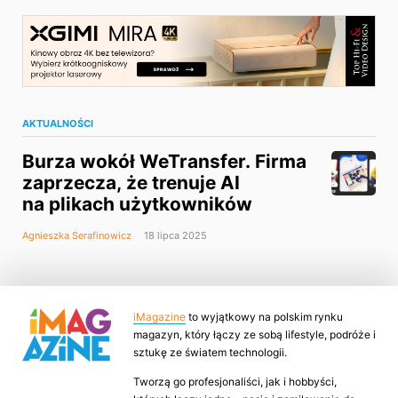
AKTUALNOŚCI
Burza wokół WeTransfer. Firma
zaprzecza, że trenuje AI
na plikach użytkowników
Agnieszka Serafinowicz
18 lipca 2025
iMagazine
to wyjątkowy na polskim rynku
magazyn, który łączy ze sobą lifestyle, podróże i
sztukę ze światem technologii.
Tworzą go profesjonaliści, jak i hobbyści,