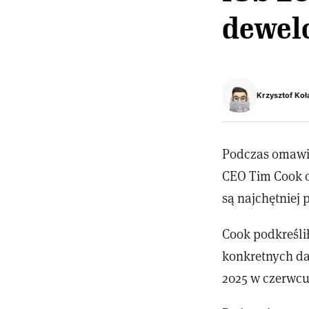
dewelo
Krzysztof Koł
Podczas omaw
CEO Tim Cook o
są najchętniej 
Cook podkreśli
konkretnych da
2025 w czerwcu,