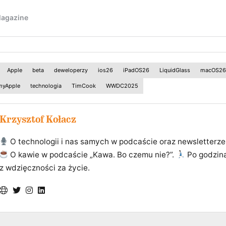
Apple
beta
deweloperzy
ios26
iPadOS26
LiquidGlass
macOS26
myApple
technologia
TimCook
WWDC2025
Krzysztof Kołacz
O technologii i nas samych w podcaście oraz newsletterze
O kawie w podcaście „Kawa. Bo czemu nie?”.
Po godzin
z wdzięczności za życie.