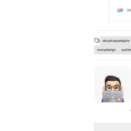
aktualizacjeApple
nowydesign
syste