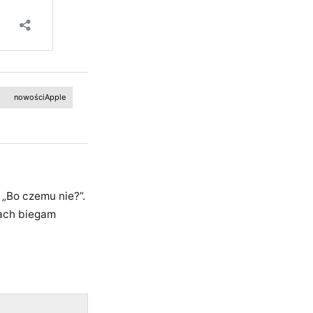
nowościApple
 „Bo czemu nie?”.
ach biegam