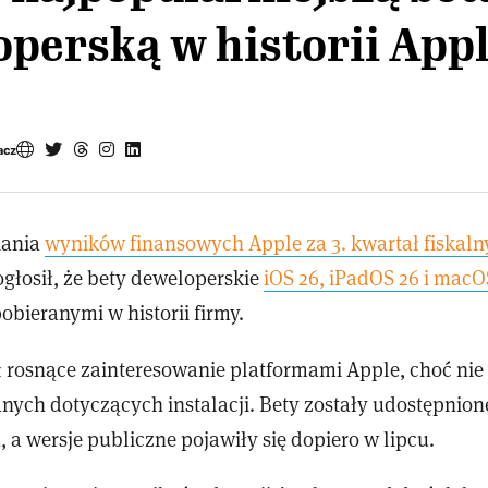
perską w historii App
acz
iania
wyników finansowych Apple za 3. kwartał fiskaln
głosił, że bety deweloperskie
iOS 26, iPadOS 26 i macO
pobieranymi w historii firmy.
ł rosnące zainteresowanie platformami Apple, choć nie
nych dotyczących instalacji. Bety zostały udostępni
 a wersje publiczne pojawiły się dopiero w lipcu.