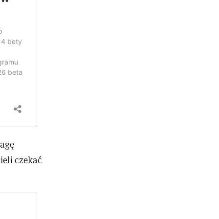
wagę
ieli czekać