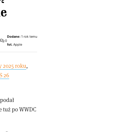
le
Dodane:
1 rok temu
0
fot.
Apple
y 2025 roku
,
S 26
 podał
one tuż po WWDC