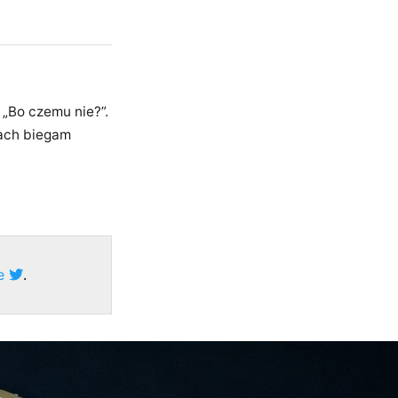
 „Bo czemu nie?”.
ach biegam
ze
.