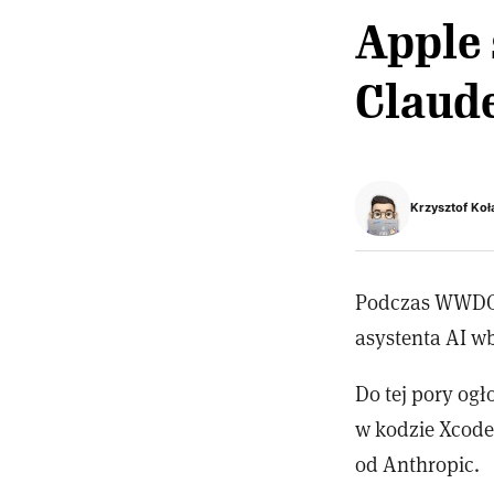
Apple 
Claud
Krzysztof Koł
Podczas WWDC 2
asystenta AI 
Do tej pory ogł
w kodzie Xcode
od Anthropic.