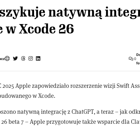
szykuje natywną integ
e w Xcode 26
D
acz
0
fo
025 Apple zapowiedziało rozszerzenie wizji Swift Assis
wbudowanego w Xcode.
oszono natywną integrację z ChatGPT, a teraz – jak od
 26 beta 7 – Apple przygotowuje także wsparcie dla Cl