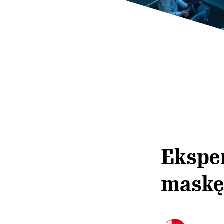
Eksper
maskę”