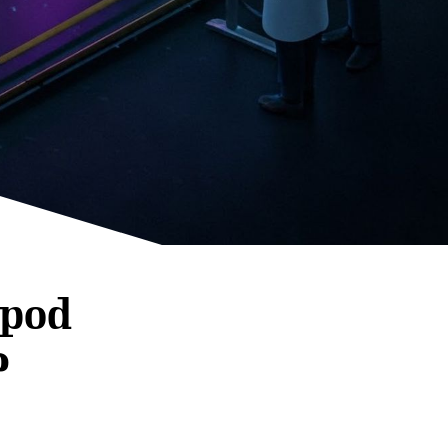
„pod
?