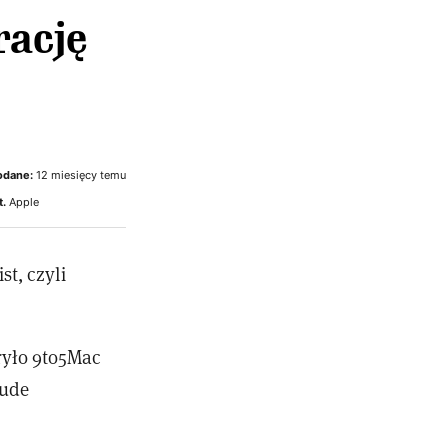
rację
odane:
12 miesięcy temu
t.
Apple
t, czyli
kryło 9to5Mac
aude