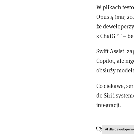
W plikach testo
Opus 4 (maj 20
że deweloperzy
z ChatGPT – bez
Swift Assist, 
Copilot, ale ni
obsłuży modele
Co ciekawe, ser
do Siri i syste
integracji.
AI dla deweloper