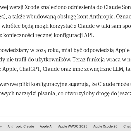
wej wersji Xcode znaleziono odniesienia do Claude Son
25), a także wbudowaną obsługę kont Anthropic. Oznac
 wkrótce będą mogli korzystać z Claude w taki sam spo
 konieczności ręcznej konfiguracji API.
zapowiedziany w 2024 roku, miał być odpowiedzią Apple
gdy nie trafił do użytkowników. Teraz funkcja wraca w 
 Apple, ChatGPT, Claude oraz inne zewnętrzne LLM, ta
werowe pliki konfiguracyjne sugerują, że Claude może 
mowych narzędzi pisania, co otworzyłoby drogę do jeszcz
ów
Anthropic Claude
Apple AI
Apple WWDC 2025
Apple Xcode 26
Chat