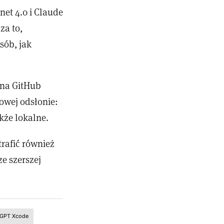
net 4.0 i Claude
za to,
sób, jak
 na GitHub
nowej odsłonie:
kże lokalne.
trafić również
e szerszej
GPT Xcode