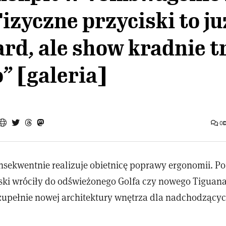
Fizyczne przyciski to ju
rd, ale show kradnie t
” [galeria]
0
sekwentnie realizuje obietnicę poprawy ergonomii. Po
ski wróciły do odświeżonego Golfa czy nowego Tiguana, 
pełnie nowej architektury wnętrza dla nadchodzący