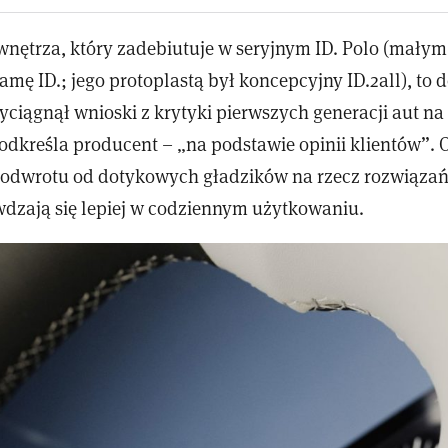
nętrza, który zadebiutuje w seryjnym ID. Polo (małym
mę ID.; jego protoplastą był koncepcyjny ID.2all), to 
ciągnął wnioski z krytyki pierwszych generacji aut na 
podkreśla producent – „na podstawie opinii klientów”.
 odwrotu od dotykowych gładzików na rzecz rozwiązań,
wdzają się lepiej w codziennym użytkowaniu.