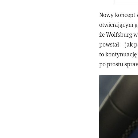
Nowy koncept w
otwierającym ga
że Wolfsburg wy
powstał – jak 
to kontynuację
po prostu spra