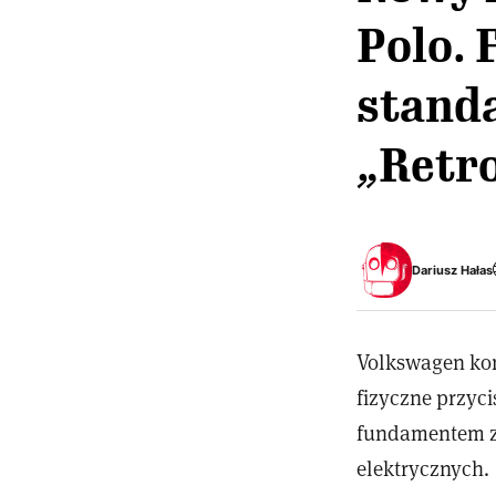
Polo. 
standa
„Retro
Dariusz Hałas
Volkswagen kon
fizyczne przyci
fundamentem zu
elektrycznych.