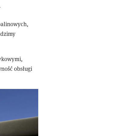
a
spalinowych,
widzimy
tykowymi,
wność obsługi