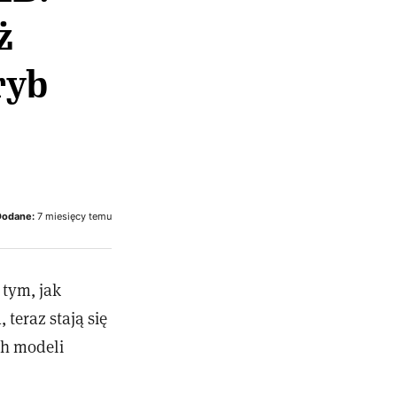
ż
ryb
Dodane:
7 miesięcy temu
 tym, jak
teraz stają się
ch modeli