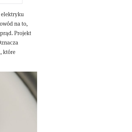
 elektryku
dowód na to,
prąd. Projekt
 Oznacza
 które