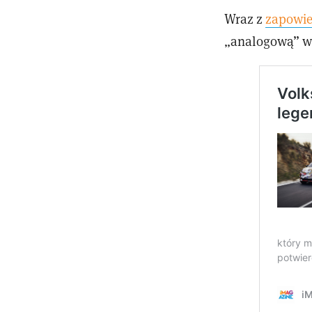
Wraz z
zapowie
„analogową” wy