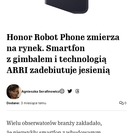
Honor Robot Phone zmierza
na rynek. Smartfon
z gimbalem i technologią
ARRI zadebiutuje jesienią
Agnieszka Serafinowicz
Dodane:
3 miesiące temu
0
Wielu obserwatorów branży zakładało,
że niezwykły smartfon z wbudowanym