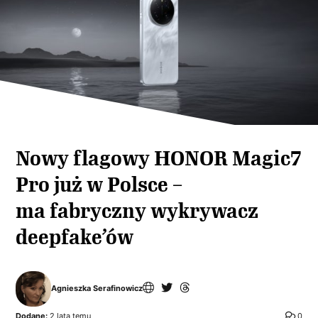
Nowy flagowy HONOR Magic7
Pro już w Polsce –
ma fabryczny wykrywacz
deepfake’ów
Agnieszka Serafinowicz
Dodane:
2 lata temu
0