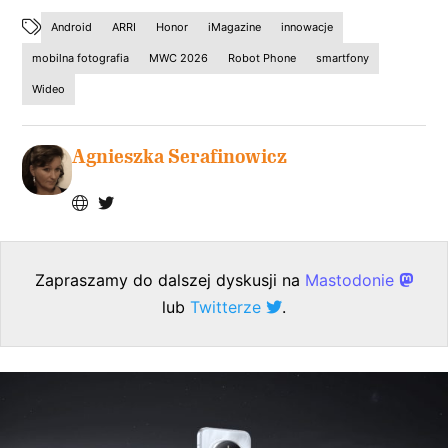
Android
ARRI
Honor
iMagazine
innowacje
mobilna fotografia
MWC 2026
Robot Phone
smartfony
Wideo
Agnieszka Serafinowicz
Zapraszamy do dalszej dyskusji na
Mastodonie
lub
Twitterze
.