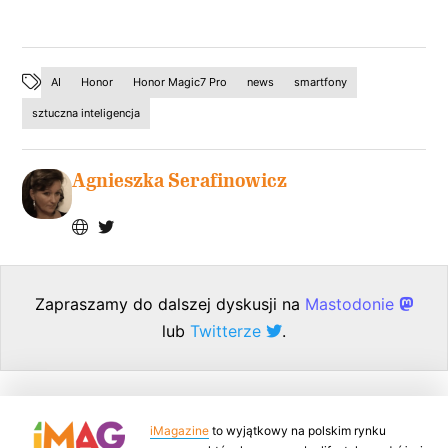
AI
Honor
Honor Magic7 Pro
news
smartfony
sztuczna inteligencja
Agnieszka Serafinowicz
Zapraszamy do dalszej dyskusji na
Mastodonie
lub
Twitterze
.
iMagazine
to wyjątkowy na polskim rynku