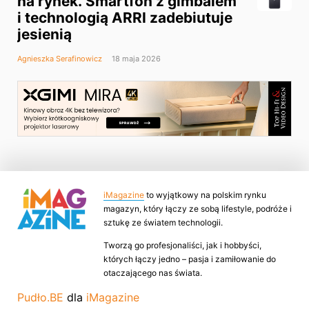
na rynek. Smartfon z gimbalem
i technologią ARRI zadebiutuje
jesienią
Agnieszka Serafinowicz
18 maja 2026
iMagazine
to wyjątkowy na polskim rynku
magazyn, który łączy ze sobą lifestyle, podróże i
sztukę ze światem technologii.
Tworzą go profesjonaliści, jak i hobbyści,
których łączy jedno – pasja i zamiłowanie do
otaczającego nas świata.
Pudło.BE
dla
iMagazine