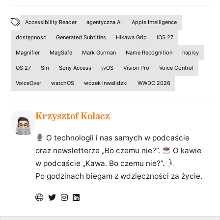
Accessibility Reader
agentyczna AI
Apple Intelligence
dostępność
Generated Subtitles
Hikawa Grip
iOS 27
Magnifier
MagSafe
Mark Gurman
Name Recognition
napisy
OS 27
Siri
Sony Access
tvOS
Vision Pro
Voice Control
VoiceOver
watchOS
wózek inwalidzki
WWDC 2026
Krzysztof Kołacz
O technologii i nas samych w podcaście
oraz newsletterze „Bo czemu nie?”.
O kawie
w podcaście „Kawa. Bo czemu nie?”.
Po godzinach biegam z wdzięczności za życie.