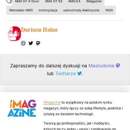
AMG GT 4-Door
AMG GT 63
AMG.EA
iMagazine
Mercedes-AMG
motoryzacja
samochody elektryczne
YASA
Dariusz Hałas
Zapraszamy do dalszej dyskusji na
Mastodonie
lub
Twitterze
.
iMagazine
to wyjątkowy na polskim rynku
magazyn, który łączy ze sobą lifestyle, podróże i
sztukę ze światem technologii.
Tworzą go profesjonaliści, jak i hobbyści,
których łączy jedno – pasja i zamiłowanie do