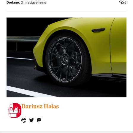
Dodane:
3 miesiące temu
0
Dariusz Hałas