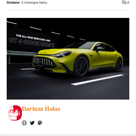
Dodane:
3 miesiące temu
0
Dariusz Hałas