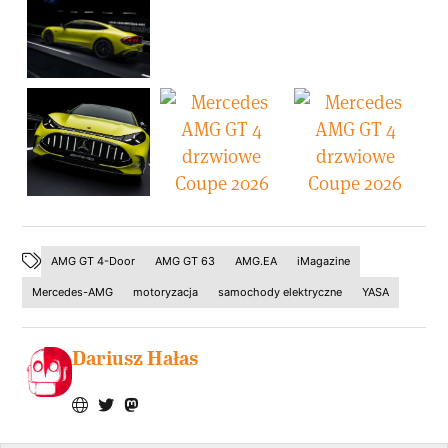
AMG GT 4-Door
AMG GT 63
AMG.EA
iMagazine
Mercedes-AMG
motoryzacja
samochody elektryczne
YASA
Dariusz Hałas