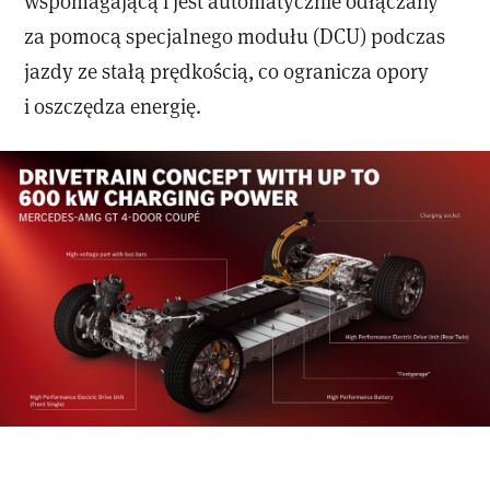
wspomagającą i jest automatycznie odłączany
za pomocą specjalnego modułu (DCU) podczas
jazdy ze stałą prędkością, co ogranicza opory
i oszczędza energię.