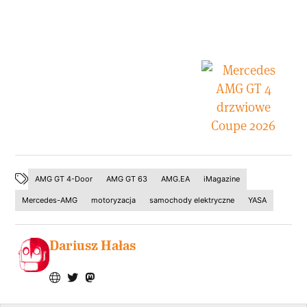
AMG GT 4-Door
AMG GT 63
AMG.EA
iMagazine
Mercedes-AMG
motoryzacja
samochody elektryczne
YASA
Dariusz Hałas