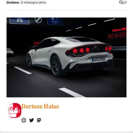
Dodane:
3 miesiące temu
0
Dariusz Hałas