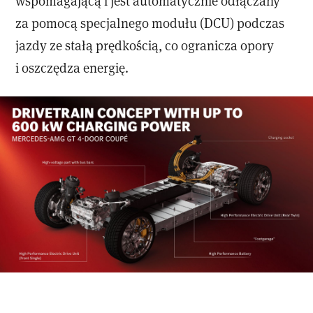
wspomagającą i jest automatycznie odłączany
za pomocą specjalnego modułu (DCU) podczas
jazdy ze stałą prędkością, co ogranicza opory
i oszczędza energię.