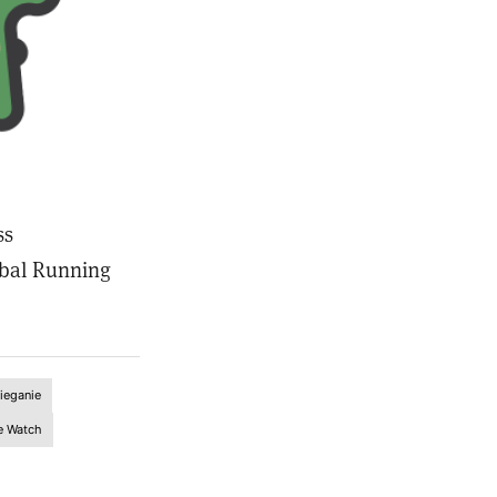
ss
obal Running
ieganie
e Watch