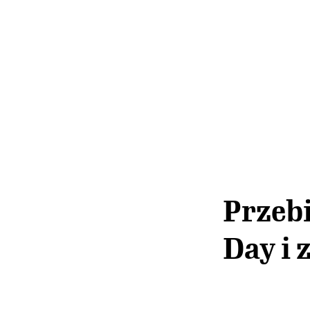
Przebi
Day i 