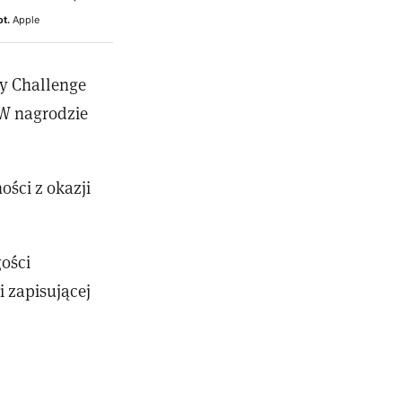
ot.
Apple
ty Challenge
 W nagrodzie
ści z okazji
ości
i zapisującej