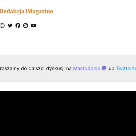
Redakcja iMagazine
raszamy do dalszej dyskusji na
Mastodonie
lub
Twitter