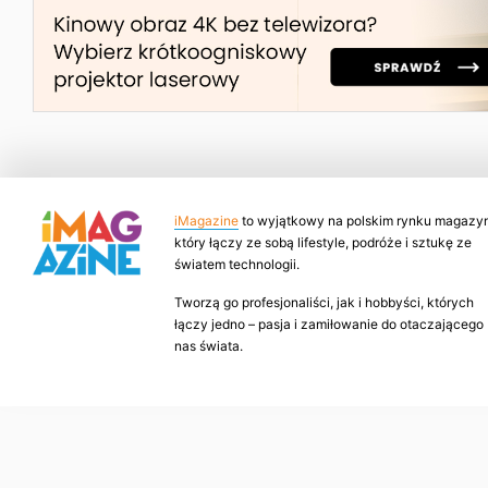
iMagazine
to wyjątkowy na polskim rynku magazyn
który łączy ze sobą lifestyle, podróże i sztukę ze
światem technologii.
Tworzą go profesjonaliści, jak i hobbyści, których
łączy jedno – pasja i zamiłowanie do otaczającego
nas świata.