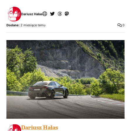
Dariusz Hałas
Dodane:
2 miesiące temu
0
Dariusz Hałas