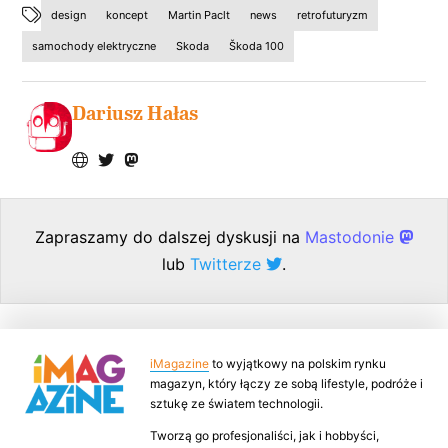
design
koncept
Martin Paclt
news
retrofuturyzm
samochody elektryczne
Skoda
Škoda 100
Dariusz Hałas
Zapraszamy do dalszej dyskusji na
Mastodonie
lub
Twitterze
.
iMagazine
to wyjątkowy na polskim rynku
magazyn, który łączy ze sobą lifestyle, podróże i
sztukę ze światem technologii.
Tworzą go profesjonaliści, jak i hobbyści,