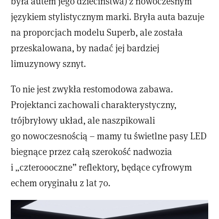
była autem jego dzieciństwa) z nowoczesnym
językiem stylistycznym marki. Bryła auta bazuje
na proporcjach modelu Superb, ale została
przeskalowana, by nadać jej bardziej
limuzynowy sznyt.
To nie jest zwykła restomodowa zabawa.
Projektanci zachowali charakterystyczny,
trójbryłowy układ, ale naszpikowali
go nowoczesnością – mamy tu świetlne pasy LED
biegnące przez całą szerokość nadwozia
i „czteroooczne” reflektory, będące cyfrowym
echem oryginału z lat 70.