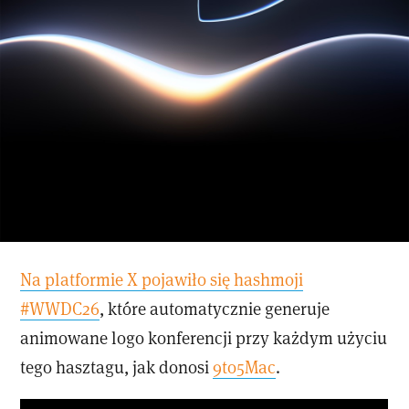
Na platformie X pojawiło się hashmoji
#WWDC26
, które automatycznie generuje
animowane logo konferencji przy każdym użyciu
tego hasztagu, jak donosi
9to5Mac
.