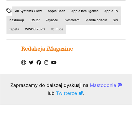
All Systems Glow
Apple Cash
Apple Intelligence
Apple TV
hashmoji
iOS 27
keynote
livestream
Mandalorianin
Siri
tapeta
WWDC 2026
YouTube
Redakcja iMagazine
Zapraszamy do dalszej dyskusji na
Mastodonie
lub
Twitterze
.