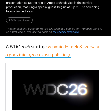
WWDC 2026 startuje
w poniedziałek 8 czerwca
o godzinie 19:00 czasu polskiego
.