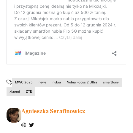
MWC 2025
news
nubia
Nubia Focus 2 Ultra
smartfony
xiaomi
ZTE
Agnieszka Serafinowicz