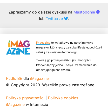
Zapraszamy do dalszej dyskusji na
Mastodonie
lub
Twitterze
.
iMagazine
to wyjątkowy na polskim rynku
magazyn, który łączy ze sobą lifestyle, podróże i
sztukę ze światem technologii.
Tworzą go profesjonaliści, jak i hobbyści,
których łączy jedno – pasja i zamiłowanie do
otaczającego nas świata.
Pudło.BE
dla
iMagazine
© Copyright 2023. Wszelkie prawa zastrzeżone.
Polityka prywatności
|
Polityka cookies
iMagazine
w Internecie