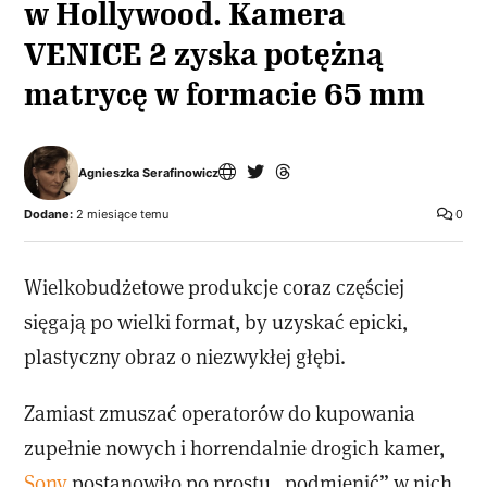
w Hollywood. Kamera
VENICE 2 zyska potężną
matrycę w formacie 65 mm
Agnieszka Serafinowicz
Dodane:
2 miesiące temu
0
Wielkobudżetowe produkcje coraz częściej
sięgają po wielki format, by uzyskać epicki,
plastyczny obraz o niezwykłej głębi.
Zamiast zmuszać operatorów do kupowania
zupełnie nowych i horrendalnie drogich kamer,
Sony
postanowiło po prostu „podmienić” w nich