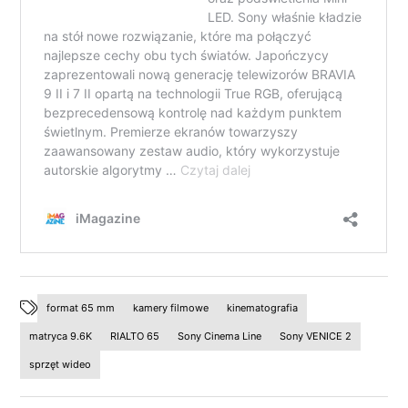
format 65 mm
kamery filmowe
kinematografia
matryca 9.6K
RIALTO 65
Sony Cinema Line
Sony VENICE 2
sprzęt wideo