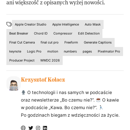
ani większość z opisanych wyżej nowości.
Apple Creator Studio
Apple Intelligence
Auto Mask
Beat Breaker
Chord ID
Compressor
Edit Detection
Final Cut Camera
final cut pro
Freeform
Generate Captions
keynote
Logic Pro
motion
numbers
pages
Pixelmator Pro
Producer Project
WWDC 2026
Krzysztof Kołacz
O technologii i nas samych w podcaście
oraz newsletterze „Bo czemu nie?”.
O kawie
w podcaście „Kawa. Bo czemu nie?”.
Po godzinach biegam z wdzięczności za życie.