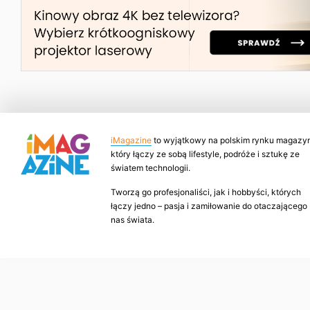
iMagazine
to wyjątkowy na polskim rynku magazyn
który łączy ze sobą lifestyle, podróże i sztukę ze
światem technologii.
Tworzą go profesjonaliści, jak i hobbyści, których
łączy jedno – pasja i zamiłowanie do otaczającego
nas świata.