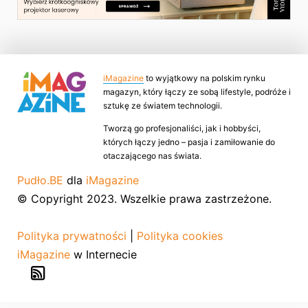
iMagazine
to wyjątkowy na polskim rynku
magazyn, który łączy ze sobą lifestyle, podróże i
sztukę ze światem technologii.
Tworzą go profesjonaliści, jak i hobbyści,
których łączy jedno – pasja i zamiłowanie do
otaczającego nas świata.
Pudło.BE
dla
iMagazine
© Copyright 2023. Wszelkie prawa zastrzeżone.
Polityka prywatności
|
Polityka cookies
iMagazine
w Internecie