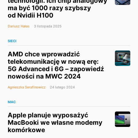
technologii. Ich chip analogowy
ma być 1000 razy szybszy
od Nvidii H100
Dariusz Hałas
3 listopada 2025
SIECI
AMD chce wprowadzić
telekomunikację w nową erę:
5G Advanced i 6G – zapowiedź
nowości na MWC 2024
Agnieszka Serafinowicz
24 lutego 2024
MAC
Apple planuje wyposażyć
MacBooki we własne modemy
komórkowe