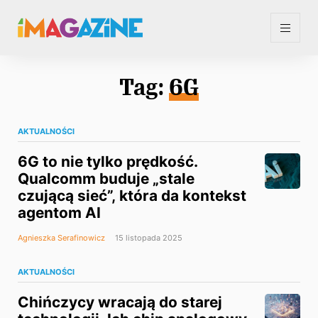
Tag:
6G
AKTUALNOŚCI
6G to nie tylko prędkość.
Qualcomm buduje „stale
czującą sieć”, która da kontekst
agentom AI
Agnieszka Serafinowicz
15 listopada 2025
AKTUALNOŚCI
Chińczycy wracają do starej