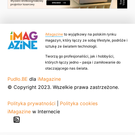
iMagazine
to wyjątkowy na polskim rynku
magazyn, który łączy ze sobą lifestyle, podróże i
sztukę ze światem technologii.
Tworzą go profesjonaliści, jak i hobbyści,
których łączy jedno – pasja i zamiłowanie do
otaczającego nas świata.
Pudło.BE
dla
iMagazine
© Copyright 2023. Wszelkie prawa zastrzeżone.
Polityka prywatności
|
Polityka cookies
iMagazine
w Internecie