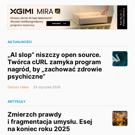
AKTUALNOŚCI
„AI slop” niszczy open source.
Twórca cURL zamyka program
nagród, by „zachować zdrowie
psychiczne”
Dariusz Hałas
24 stycznia 2026
ARTYKUŁY
Zmierzch prawdy
i fragmentacja umysłu. Esej
na koniec roku 2025