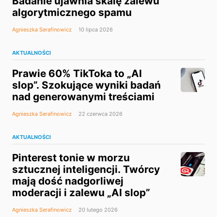
Badanie ujawnia skalę zalewu
algorytmicznego spamu
Agnieszka Serafinowicz
10 lipca 2026
AKTUALNOŚCI
Prawie 60% TikToka to „AI
slop”. Szokujące wyniki badań
nad generowanymi treściami
Agnieszka Serafinowicz
22 czerwca 2026
AKTUALNOŚCI
Pinterest tonie w morzu
sztucznej inteligencji. Twórcy
mają dość nadgorliwej
moderacji i zalewu „AI slop”
Agnieszka Serafinowicz
20 lutego 2026