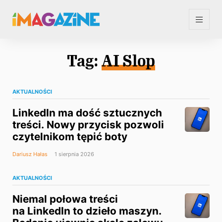
Tag:
AI Slop
AKTUALNOŚCI
LinkedIn ma dość sztucznych
treści. Nowy przycisk pozwoli
czytelnikom tępić boty
Dariusz Hałas
1 sierpnia 2026
AKTUALNOŚCI
Niemal połowa treści
na LinkedIn to dzieło maszyn.