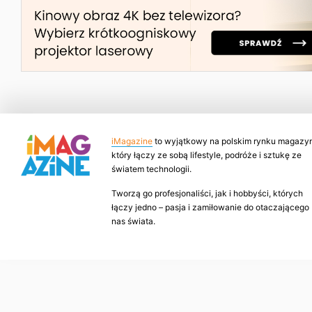
iMagazine
to wyjątkowy na polskim rynku magazyn
który łączy ze sobą lifestyle, podróże i sztukę ze
światem technologii.
Tworzą go profesjonaliści, jak i hobbyści, których
łączy jedno – pasja i zamiłowanie do otaczającego
nas świata.