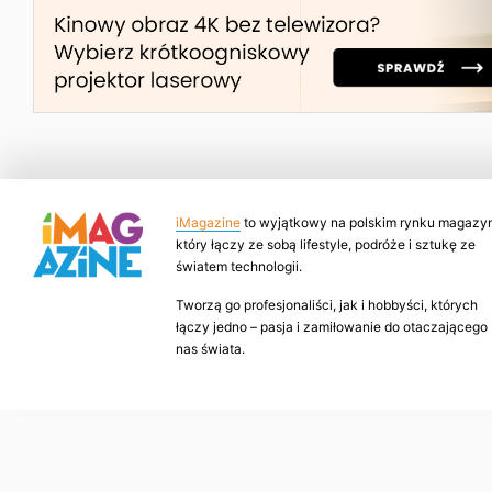
iMagazine
to wyjątkowy na polskim rynku magazyn
który łączy ze sobą lifestyle, podróże i sztukę ze
światem technologii.
Tworzą go profesjonaliści, jak i hobbyści, których
łączy jedno – pasja i zamiłowanie do otaczającego
nas świata.