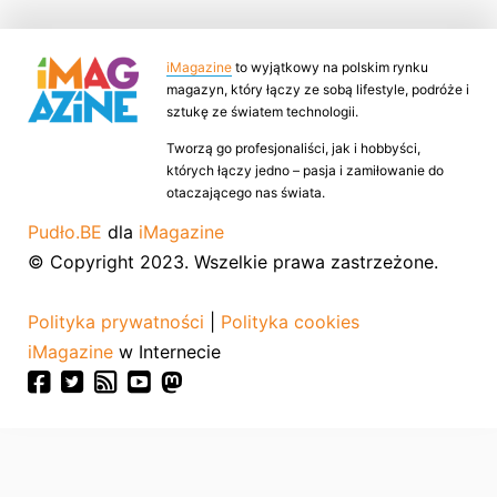
iMagazine
to wyjątkowy na polskim rynku
magazyn, który łączy ze sobą lifestyle, podróże i
sztukę ze światem technologii.
Tworzą go profesjonaliści, jak i hobbyści,
których łączy jedno – pasja i zamiłowanie do
otaczającego nas świata.
Pudło.BE
dla
iMagazine
© Copyright 2023. Wszelkie prawa zastrzeżone.
Polityka prywatności
|
Polityka cookies
iMagazine
w Internecie