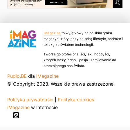
iMagazine
to wyjątkowy na polskim rynku
magazyn, który łączy ze sobą lifestyle, podróże i
sztukę ze światem technologii.
Tworzą go profesjonaliści, jak i hobbyści,
których łączy jedno – pasja i zamiłowanie do
otaczającego nas świata.
Pudło.BE
dla
iMagazine
© Copyright 2023. Wszelkie prawa zastrzeżone.
Polityka prywatności
|
Polityka cookies
iMagazine
w Internecie