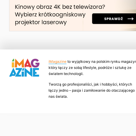
iMagazine
to wyjątkowy na polskim rynku magazyn
który łączy ze sobą lifestyle, podróże i sztukę ze
światem technologii.
Tworzą go profesjonaliści, jak i hobbyści, których
łączy jedno – pasja i zamiłowanie do otaczającego
nas świata.