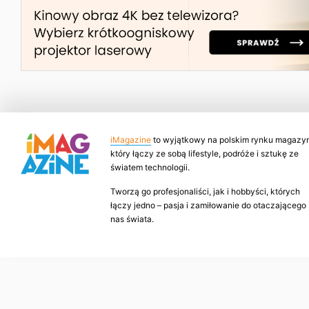
iMagazine
to wyjątkowy na polskim rynku magazyn
który łączy ze sobą lifestyle, podróże i sztukę ze
światem technologii.
Tworzą go profesjonaliści, jak i hobbyści, których
łączy jedno – pasja i zamiłowanie do otaczającego
nas świata.