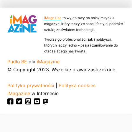
iMagazine
to wyjątkowy na polskim rynku
magazyn, który łączy ze sobą lifestyle, podróże i
sztukę ze światem technologii.
Tworzą go profesjonaliści, jak i hobbyści,
których łączy jedno – pasja i zamiłowanie do
otaczającego nas świata.
Pudło.BE
dla
iMagazine
© Copyright 2023. Wszelkie prawa zastrzeżone.
Polityka prywatności
|
Polityka cookies
iMagazine
w Internecie