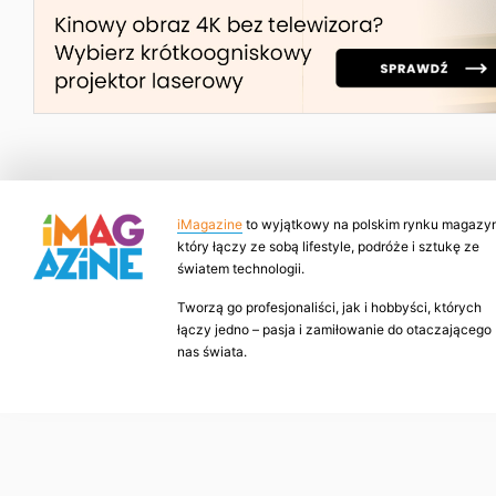
iMagazine
to wyjątkowy na polskim rynku magazyn
który łączy ze sobą lifestyle, podróże i sztukę ze
światem technologii.
Tworzą go profesjonaliści, jak i hobbyści, których
łączy jedno – pasja i zamiłowanie do otaczającego
nas świata.