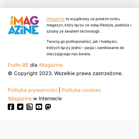
iMagazine
to wyjątkowy na polskim rynku
magazyn, który łączy ze sobą lifestyle, podróże i
sztukę ze światem technologii.
Tworzą go profesjonaliści, jak i hobbyści,
których łączy jedno – pasja i zamiłowanie do
otaczającego nas świata.
Pudło.BE
dla
iMagazine
© Copyright 2023. Wszelkie prawa zastrzeżone.
Polityka prywatności
|
Polityka cookies
iMagazine
w Internecie