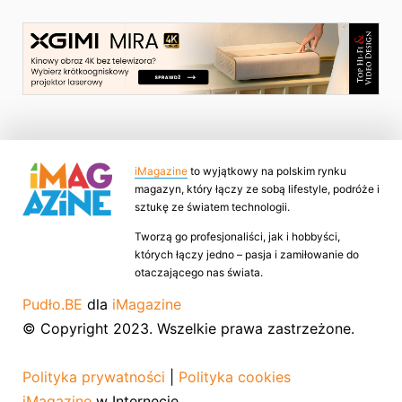
iMagazine
to wyjątkowy na polskim rynku
magazyn, który łączy ze sobą lifestyle, podróże i
sztukę ze światem technologii.
Tworzą go profesjonaliści, jak i hobbyści,
których łączy jedno – pasja i zamiłowanie do
otaczającego nas świata.
Pudło.BE
dla
iMagazine
© Copyright 2023. Wszelkie prawa zastrzeżone.
Polityka prywatności
|
Polityka cookies
iMagazine
w Internecie