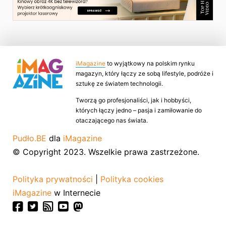
iMagazine
to wyjątkowy na polskim rynku
magazyn, który łączy ze sobą lifestyle, podróże i
sztukę ze światem technologii.
Tworzą go profesjonaliści, jak i hobbyści,
których łączy jedno – pasja i zamiłowanie do
otaczającego nas świata.
Pudło.BE
dla
iMagazine
© Copyright 2023. Wszelkie prawa zastrzeżone.
Polityka prywatności
|
Polityka cookies
iMagazine
w Internecie