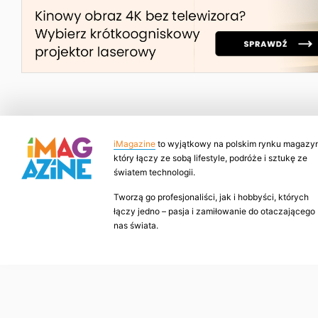
iMagazine
to wyjątkowy na polskim rynku magazyn
który łączy ze sobą lifestyle, podróże i sztukę ze
światem technologii.
Tworzą go profesjonaliści, jak i hobbyści, których
łączy jedno – pasja i zamiłowanie do otaczającego
nas świata.