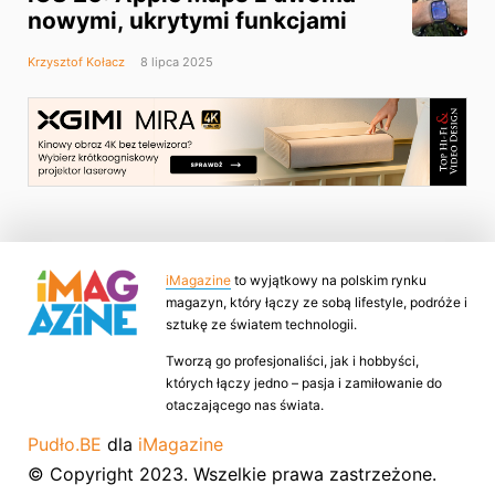
nowymi, ukrytymi funkcjami
Krzysztof Kołacz
8 lipca 2025
iMagazine
to wyjątkowy na polskim rynku
magazyn, który łączy ze sobą lifestyle, podróże i
sztukę ze światem technologii.
Tworzą go profesjonaliści, jak i hobbyści,
których łączy jedno – pasja i zamiłowanie do
otaczającego nas świata.
Pudło.BE
dla
iMagazine
© Copyright 2023. Wszelkie prawa zastrzeżone.