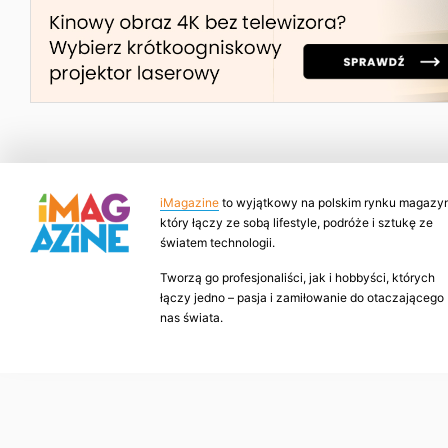
iMagazine
to wyjątkowy na polskim rynku magazyn
który łączy ze sobą lifestyle, podróże i sztukę ze
światem technologii.
Tworzą go profesjonaliści, jak i hobbyści, których
łączy jedno – pasja i zamiłowanie do otaczającego
nas świata.