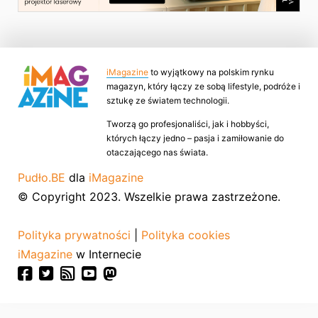
iMagazine
to wyjątkowy na polskim rynku
magazyn, który łączy ze sobą lifestyle, podróże i
sztukę ze światem technologii.
Tworzą go profesjonaliści, jak i hobbyści,
których łączy jedno – pasja i zamiłowanie do
otaczającego nas świata.
Pudło.BE
dla
iMagazine
© Copyright 2023. Wszelkie prawa zastrzeżone.
Polityka prywatności
|
Polityka cookies
iMagazine
w Internecie