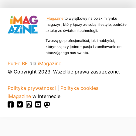
iMagazine
to wyjątkowy na polskim rynku
magazyn, który łączy ze sobą lifestyle, podróże i
sztukę ze światem technologii.
Tworzą go profesjonaliści, jak i hobbyści,
których łączy jedno – pasja i zamiłowanie do
otaczającego nas świata.
Pudło.BE
dla
iMagazine
© Copyright 2023. Wszelkie prawa zastrzeżone.
Polityka prywatności
|
Polityka cookies
iMagazine
w Internecie