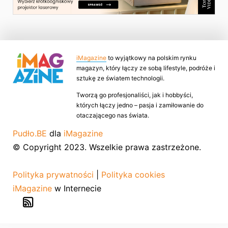
iMagazine
to wyjątkowy na polskim rynku
magazyn, który łączy ze sobą lifestyle, podróże i
sztukę ze światem technologii.
Tworzą go profesjonaliści, jak i hobbyści,
których łączy jedno – pasja i zamiłowanie do
otaczającego nas świata.
Pudło.BE
dla
iMagazine
© Copyright 2023. Wszelkie prawa zastrzeżone.
Polityka prywatności
|
Polityka cookies
iMagazine
w Internecie