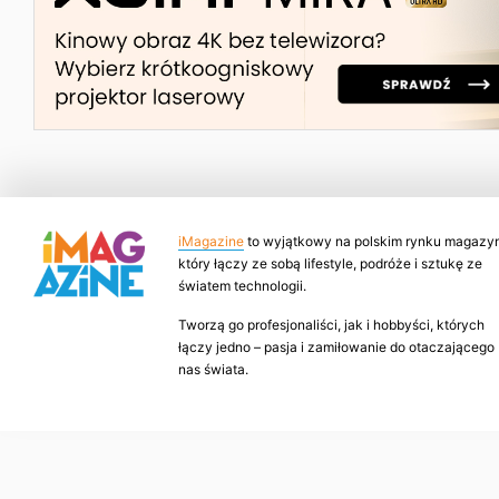
iMagazine
to wyjątkowy na polskim rynku magazyn
który łączy ze sobą lifestyle, podróże i sztukę ze
światem technologii.
Tworzą go profesjonaliści, jak i hobbyści, których
łączy jedno – pasja i zamiłowanie do otaczającego
nas świata.