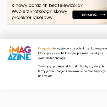
iMagazine
to wyjątkowy na polskim rynku magazyn
który łączy ze sobą lifestyle, podróże i sztukę ze
światem technologii.
Tworzą go profesjonaliści, jak i hobbyści, których
łączy jedno – pasja i zamiłowanie do otaczającego
nas świata.