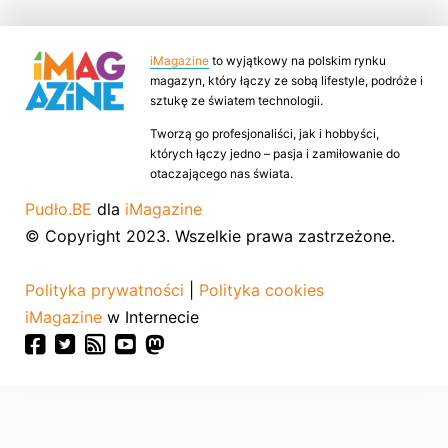
iMagazine
to wyjątkowy na polskim rynku
magazyn, który łączy ze sobą lifestyle, podróże i
sztukę ze światem technologii.
Tworzą go profesjonaliści, jak i hobbyści,
których łączy jedno – pasja i zamiłowanie do
otaczającego nas świata.
Pudło.BE
dla
iMagazine
© Copyright 2023. Wszelkie prawa zastrzeżone.
Polityka prywatności
|
Polityka cookies
iMagazine
w Internecie