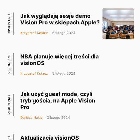
Jak wyglądają sesje demo
VISION PRO
Vision Pro w sklepach Apple?
Krzysztof Kołacz
6 lutego 2024
NBA planuje więcej treści dla
VISION PRO
visionOS
Krzysztof Kołacz
5 lutego 2024
Jak użyć guest mode, czyli
VISION PRO
tryb gościa, na Apple Vision
Pro
Dariusz Hałas
3 lutego 2024
Aktualizacja visionOS