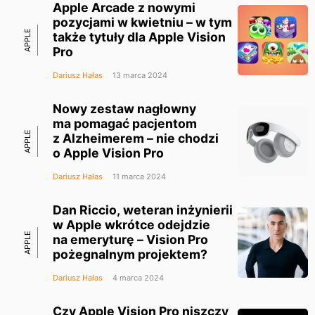
Apple Arcade z nowymi
pozycjami w kwietniu – w tym
APPLE
także tytuły dla Apple Vision
Pro
Dariusz Hałas
13 marca 2024
Nowy zestaw nagłowny
ma pomagać pacjentom
APPLE
z Alzheimerem – nie chodzi
o Apple Vision Pro
Dariusz Hałas
11 marca 2024
Dan Riccio, weteran inżynierii
w Apple wkrótce odejdzie
APPLE
na emeryturę – Vision Pro
pożegnalnym projektem?
Dariusz Hałas
4 marca 2024
Czy Apple Vision Pro niszczy