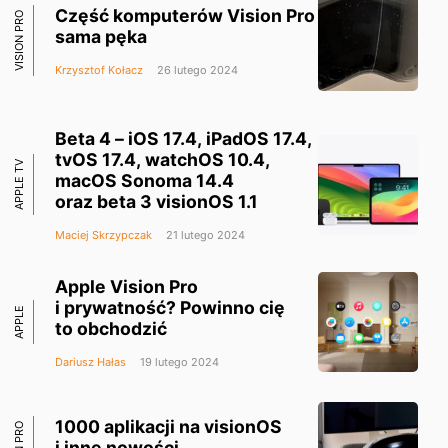
Część komputerów Vision Pro
VISION PRO
sama pęka
Krzysztof Kołacz
26 lutego 2024
Beta 4 – iOS 17.4, iPadOS 17.4,
tvOS 17.4, watchOS 10.4,
APPLE TV
macOS Sonoma 14.4
oraz beta 3 visionOS 1.1
Maciej Skrzypczak
21 lutego 2024
Apple Vision Pro
i prywatność? Powinno cię
APPLE
to obchodzić
Dariusz Hałas
19 lutego 2024
1000 aplikacji na visionOS
i inne nowości