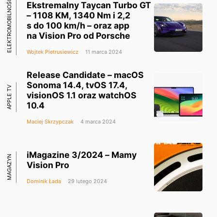
ELEKTROMOBILNOŚĆ
Ekstremalny Taycan Turbo GT
– 1108 KM, 1340 Nm i 2,2
s do 100 km/h – oraz app
na Vision Pro od Porsche
Wojtek Pietrusiewicz
11 marca 2024
Release Candidate – macOS
Sonoma 14.4, tvOS 17.4,
APPLE TV
visionOS 1.1 oraz watchOS
10.4
Maciej Skrzypczak
4 marca 2024
iMagazine 3/2024 – Mamy
MAGAZYN
Vision Pro
Dominik Łada
29 lutego 2024