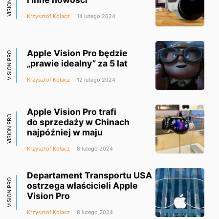
VISION PRO
Krzysztof Kołacz
14 lutego 2024
Apple Vision Pro będzie
VISION PRO
„prawie idealny” za 5 lat
Krzysztof Kołacz
12 lutego 2024
Apple Vision Pro trafi
VISION PRO
do sprzedaży w Chinach
najpóźniej w maju
Krzysztof Kołacz
8 lutego 2024
Departament Transportu USA
VISION PRO
ostrzega właścicieli Apple
Vision Pro
Krzysztof Kołacz
8 lutego 2024