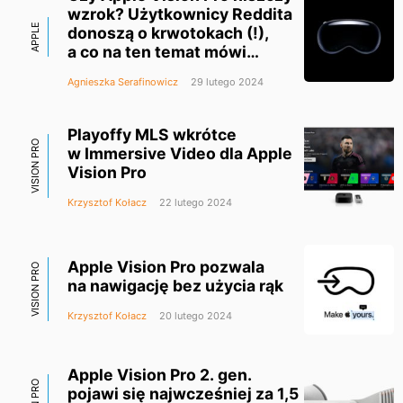
wzrok? Użytkownicy Reddita
APPLE
donoszą o krwotokach (!),
a co na ten temat mówi
ekspert?
Agnieszka Serafinowicz
29 lutego 2024
Playoffy MLS wkrótce
VISION PRO
w Immersive Video dla Apple
Vision Pro
Krzysztof Kołacz
22 lutego 2024
Apple Vision Pro pozwala
VISION PRO
na nawigację bez użycia rąk
Krzysztof Kołacz
20 lutego 2024
Apple Vision Pro 2. gen.
pojawi się najwcześniej za 1,5