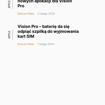
nowych aplikacji dla Vision
APPLE
Pro
Dariusz Hałas
2 lutego 2024
Vision Pro – baterię da się
odpiąć szpilką do wyjmowania
APPLE
kart SIM
Dariusz Hałas
1 lutego 2024
Nowa witryna ułatwi
znajdywanie aplikacji dla
APPLE
Apple Vision Pro
Dariusz Hałas
31 stycznia 2024
Zoom prezentuje aplikację
VISION PRO
Vision Pro z obsługą Persony
Krzysztof Kołacz
30 stycznia 2024