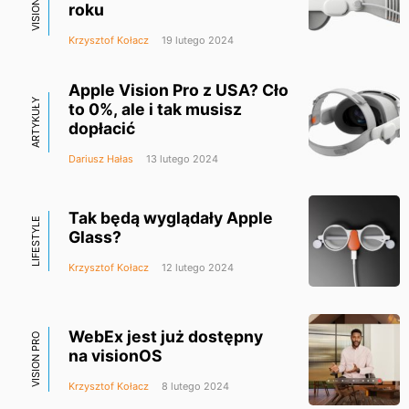
VISION PRO
roku
Krzysztof Kołacz
19 lutego 2024
Apple Vision Pro z USA? Cło
ARTYKUŁY
to 0%, ale i tak musisz
dopłacić
Dariusz Hałas
13 lutego 2024
Tak będą wyglądały Apple
LIFESTYLE
Glass?
Krzysztof Kołacz
12 lutego 2024
WebEx jest już dostępny
VISION PRO
na visionOS
Krzysztof Kołacz
8 lutego 2024