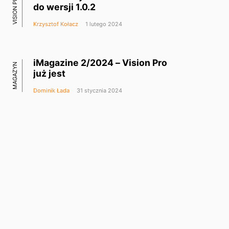
VISION PRO
do wersji 1.0.2
Krzysztof Kołacz
1 lutego 2024
iMagazine 2/2024 – Vision Pro
MAGAZYN
już jest
Dominik Łada
31 stycznia 2024
Apple Vision Pro, ekran
główny i sztywny układ
aplikacji – to jest dziwne
Dariusz Hałas
31 stycznia 2024
VISION PRO
Unboxing Apple Vision Pro
Krzysztof Kołacz
30 stycznia 2024