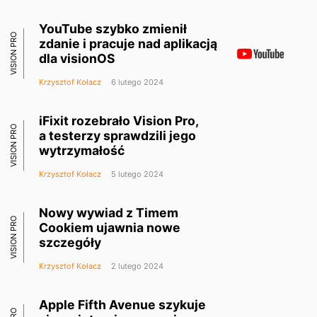
YouTube szybko zmienił
VISION PRO
zdanie i pracuje nad aplikacją
dla visionOS
Krzysztof Kołacz
6 lutego 2024
iFixit rozebrało Vision Pro,
VISION PRO
a testerzy sprawdzili jego
wytrzymałość
Krzysztof Kołacz
5 lutego 2024
Nowy wywiad z Timem
VISION PRO
Cookiem ujawnia nowe
szczegóły
Krzysztof Kołacz
2 lutego 2024
Apple Fifth Avenue szykuje