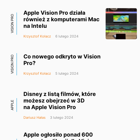
Apple Vision Pro działa
VISION PRO
również z komputerami Mac
na Intelu
Krzysztof Kołacz
6 lutego 2024
Co nowego odkryto w Vision
VISION PRO
Pro?
Krzysztof Kołacz
5 lutego 2024
Disney z listą filmów, które
możesz obejrzeć w 3D
APPLE
na Apple Vision Pro
Dariusz Hałas
3 lutego 2024
Apple ogłosiło ponad 600