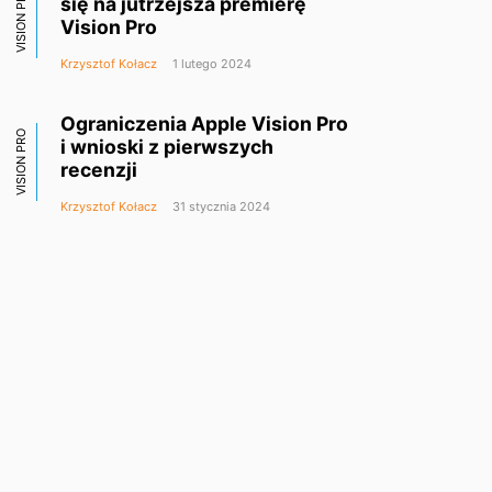
VISION PRO
się na jutrzejsza premierę
Vision Pro
Krzysztof Kołacz
1 lutego 2024
Ograniczenia Apple Vision Pro
VISION PRO
i wnioski z pierwszych
recenzji
Krzysztof Kołacz
31 stycznia 2024
Apple sprzedało około 200
VISION PRO
000 komputerów Vision Pro?
Krzysztof Kołacz
30 stycznia 2024
Sprzedawcy Vision Pro
VISION PRO
wykorzystali boty do złożenia
tysięcy zamówień
Krzysztof Kołacz
25 stycznia 2024