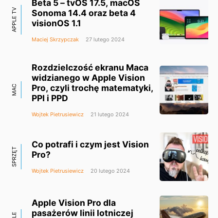
Beta 5 – tvOS 17.5, macOS
APPLE TV
Sonoma 14.4 oraz beta 4
visionOS 1.1
Maciej Skrzypczak
27 lutego 2024
Rozdzielczość ekranu Maca
widzianego w Apple Vision
Pro, czyli trochę matematyki,
MAC
PPI i PPD
Wojtek Pietrusiewicz
21 lutego 2024
Co potrafi i czym jest Vision
SPRZĘT
Pro?
Wojtek Pietrusiewicz
20 lutego 2024
Apple Vision Pro dla
pasażerów linii lotniczej