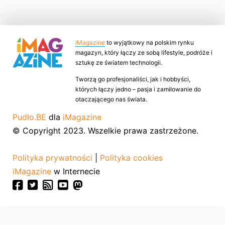
iMagazine
to wyjątkowy na polskim rynku
magazyn, który łączy ze sobą lifestyle, podróże i
sztukę ze światem technologii.
Tworzą go profesjonaliści, jak i hobbyści,
których łączy jedno – pasja i zamiłowanie do
otaczającego nas świata.
Pudło.BE
dla
iMagazine
© Copyright 2023. Wszelkie prawa zastrzeżone.
Polityka prywatności
|
Polityka cookies
iMagazine
w Internecie