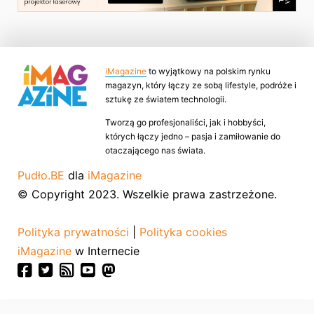
iMagazine
to wyjątkowy na polskim rynku
magazyn, który łączy ze sobą lifestyle, podróże i
sztukę ze światem technologii.
Tworzą go profesjonaliści, jak i hobbyści,
których łączy jedno – pasja i zamiłowanie do
otaczającego nas świata.
Pudło.BE
dla
iMagazine
© Copyright 2023. Wszelkie prawa zastrzeżone.
Polityka prywatności
|
Polityka cookies
iMagazine
w Internecie