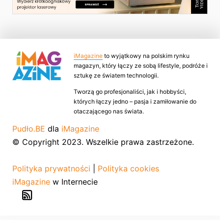
iMagazine
to wyjątkowy na polskim rynku
magazyn, który łączy ze sobą lifestyle, podróże i
sztukę ze światem technologii.
Tworzą go profesjonaliści, jak i hobbyści,
których łączy jedno – pasja i zamiłowanie do
otaczającego nas świata.
Pudło.BE
dla
iMagazine
© Copyright 2023. Wszelkie prawa zastrzeżone.
Polityka prywatności
|
Polityka cookies
iMagazine
w Internecie