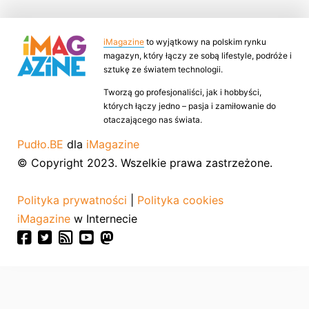
iMagazine
to wyjątkowy na polskim rynku
magazyn, który łączy ze sobą lifestyle, podróże i
sztukę ze światem technologii.
Tworzą go profesjonaliści, jak i hobbyści,
których łączy jedno – pasja i zamiłowanie do
otaczającego nas świata.
Pudło.BE
dla
iMagazine
© Copyright 2023. Wszelkie prawa zastrzeżone.
Polityka prywatności
|
Polityka cookies
iMagazine
w Internecie