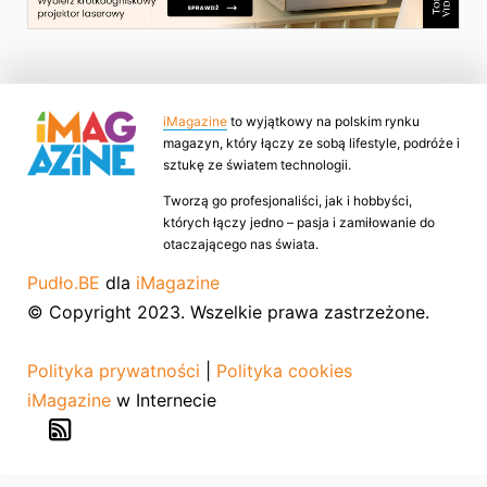
iMagazine
to wyjątkowy na polskim rynku
magazyn, który łączy ze sobą lifestyle, podróże i
sztukę ze światem technologii.
Tworzą go profesjonaliści, jak i hobbyści,
których łączy jedno – pasja i zamiłowanie do
otaczającego nas świata.
Pudło.BE
dla
iMagazine
© Copyright 2023. Wszelkie prawa zastrzeżone.
Polityka prywatności
|
Polityka cookies
iMagazine
w Internecie