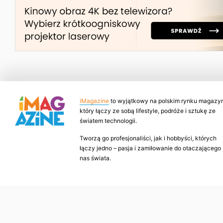
iMagazine
to wyjątkowy na polskim rynku magazyn
który łączy ze sobą lifestyle, podróże i sztukę ze
światem technologii.
Tworzą go profesjonaliści, jak i hobbyści, których
łączy jedno – pasja i zamiłowanie do otaczającego
nas świata.